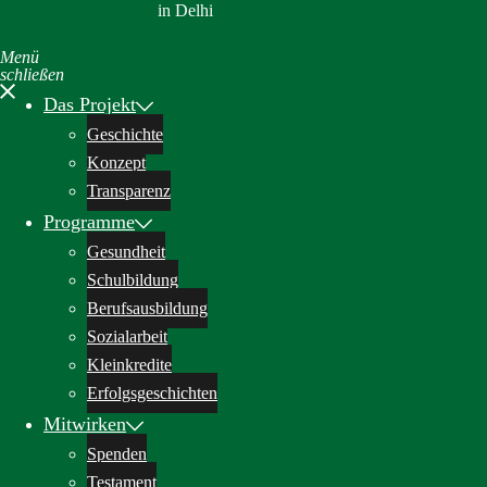
in Delhi
Menü
schließen
Das Projekt
Geschichte
Konzept
Transparenz
Programme
Gesundheit
Schulbildung
Berufsausbildung
Sozialarbeit
Kleinkredite
Erfolgsgeschichten
Mitwirken
Spenden
Testament