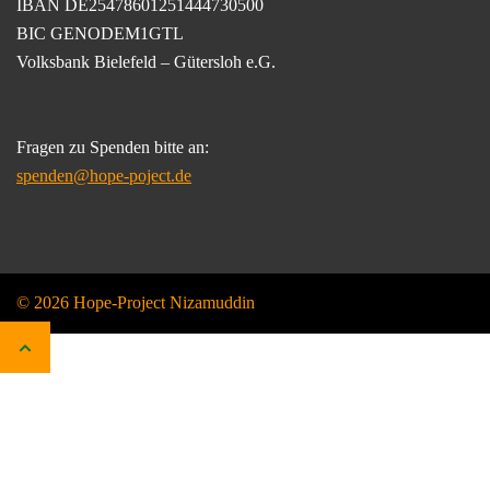
IBAN DE25478601251444730500
BIC GENODEM1GTL
Volksbank Bielefeld – Gütersloh e.G.
Fragen zu Spenden bitte an:
spenden@hope-poject.de
© 2026 Hope-Project Nizamuddin