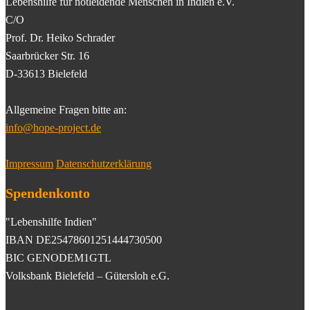
Lebenshilfe für notleidende Menschen in Indien e.V.
C/O
Prof. Dr. Heiko Schrader
Saarbrücker Str. 16
D-33613 Bielefeld
Allgemeine Fragen bitte an:
info@hope-project.de
Impressum
Datenschutzerklärung
Spendenkonto
"Lebenshilfe Indien"
IBAN DE25478601251444730500
BIC GENODEM1GTL
Volksbank Bielefeld – Gütersloh e.G.